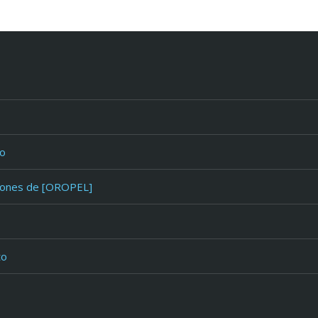
io
iones de [OROPEL]
to