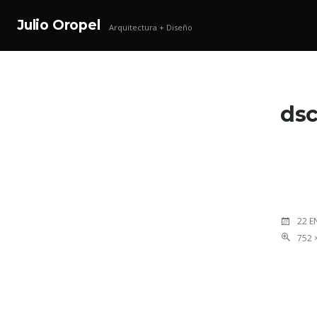
Julio Oropel
Arquitectura + Diseño
Skip to content
ds
22 E
752 