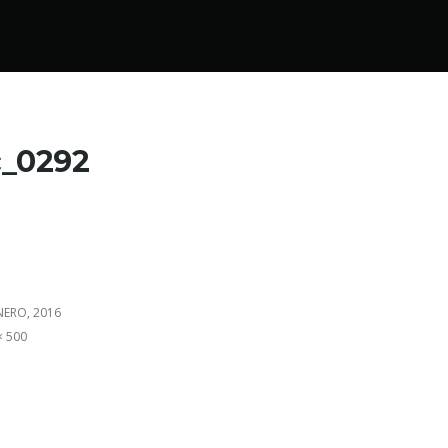
c_0292
NERO, 2016
× 500